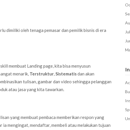
Oc
Se
Au
lu dimiliki oleh tenaga pemasar dan pemilik bisnis di era
Ju
Ju
Ma
skill membuat Landing page, kita bisa menyusun
In
sangat menarik,
Terstruktur
,
Sistematis
dan akan
ombinasikan tulisan, gambar dan video sehingga pelanggan
Ac
oduk atau jasa yang kita tawarkan.
Bu
In
Sp
tulisan yang membuat pembaca memberikan respon yang
Un
ar ia mengingat, mendaftar, membeli atau melakukan tujuan