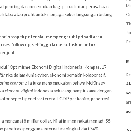
Mo
at penting dan menentukan bagi pribadi atau perusahaan
h laba atau profit untuk menjaga keberlangsungan bidang
Gr
Th
Ju
ari prospek potensial, mempengaruhi pribadi atau
Pe
proses follow up, sehingga ia memutuskan untuk
penjual
.
R
rjudul “Optimisme Ekonomi Digital Indonesia, Kompas, 17
fting
ke dalam dunia cyber, ekonomi semakin kolaboratif,
Re
aring economy.
Ia juga mengemukakan bahwa McKinsey
Al
hwa
ekonomi digital
Indonesia sekarang hampir sama dengan
ad
ator seperti penetrasi eretail, GDP per kapita, penetrasi
ar
ad
a mencapai 8 milliar dollar. Nilai ini meningkat menjadi 55
an penetrasi pengguna internet meningkat dari 74%
Ar