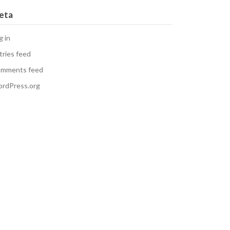
eta
g in
tries feed
mments feed
rdPress.org