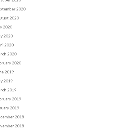
ptember 2020
gust 2020
ly 2020
y 2020
ril 2020
rch 2020
bruary 2020
ne 2019
y 2019
rch 2019
bruary 2019
nuary 2019
cember 2018
vember 2018