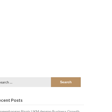
arch
:
ecent Posts
ngembangan Bisnis UKM dengan Business Growth