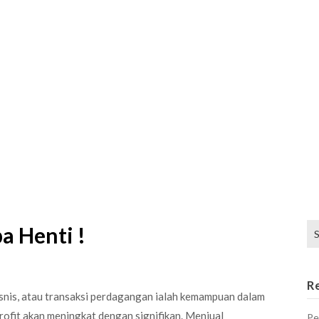
Se
a Henti !
for
R
isnis, atau transaksi perdagangan ialah kemampuan dalam
rofit akan meningkat dengan signifikan. Menjual
Pe