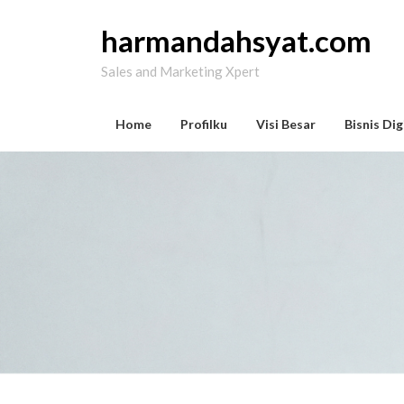
Skip
to
harmandahsyat.com
content
Sales and Marketing Xpert
Home
Profilku
Visi Besar
Bisnis Dig