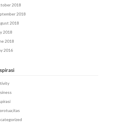
tober 2018
ptember 2018
gust 2018
ly 2018
ne 2018
y 2016
spirasi
tivity
siness
spirasi
orotua;itas
categorized