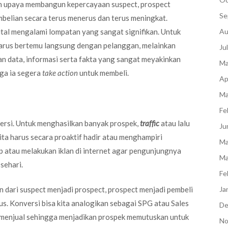
 upaya membangun kepercayaan suspect, prospect
Se
belian secara terus menerus dan terus meningkat.
al mengalami lompatan yang sangat signifikan. Untuk
Au
 harus bertemu langsung dengan pelanggan, melainkan
Ju
an data, informasi serta fakta yang sangat meyakinkan
Ma
ga ia segera
take action
untuk membeli.
Ap
Ma
Fe
versi. Untuk menghasilkan banyak prospek,
traffic
atau lalu
Ju
kita harus secara proaktif hadir atau menghampiri
Ma
p atau melakukan iklan di internet agar pengunjungnya
Ma
sehari.
Fe
Ja
 dari suspect menjadi prospect, prospect menjadi pembeli
s. Konversi bisa kita analogikan sebagai SPG atau Sales
De
k menjual sehingga menjadikan prospek memutuskan untuk
No