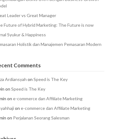
del
eat Leader vs Great Manager
e Future of Hybrid Marketing: The Future is now
rnal Syukur & Happiness
masaran Holistik dan Manajemen Pemasaran Modern
ecent Comments
za Ardiansyah
on
Speed is The Key
vin
on
Speed is The Key
min
on
e-commerce dan Affiliate Marketing
syahhaji
on
e-commerce dan Affiliate Marketing
min
on
Perjalanan Seorang Salesman
chives