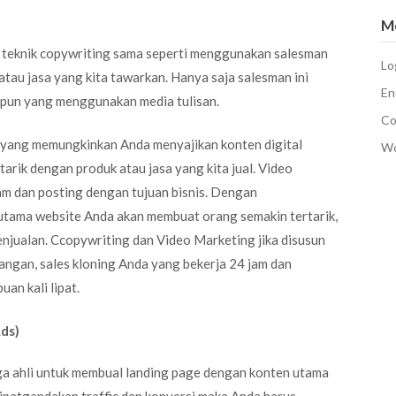
M
n teknik copywriting sama seperti menggunakan salesman
Lo
tau jasa yang kita tawarkan. Hanya saja salesman ini
En
papun yang menggunakan media tulisan.
Co
yang memungkinkan Anda menyajikan konten digital
Wo
tarik dengan produk atau jasa yang kita jual. Video
am dan posting dengan tujuan bisnis. Dengan
utama website Anda akan membuat orang semakin tertarik,
njualan. Ccopywriting dan Video Marketing jika disusun
yangan, sales kloning Anda yang bekerja 24 jam dan
an kali lipat.
Ads)
 ahli untuk membual landing page dengan konten utama