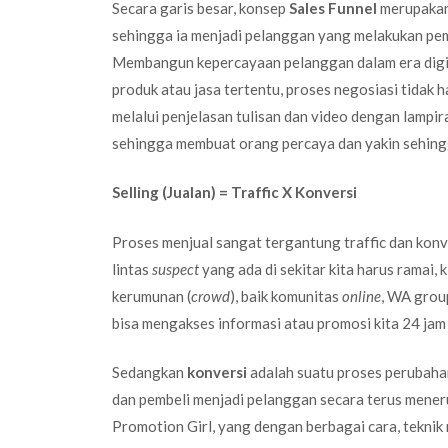
Secara garis besar, konsep
Sales Funnel
merupakan
sehingga ia menjadi pelanggan yang melakukan pem
Membangun kepercayaan pelanggan dalam era digit
produk atau jasa tertentu, proses negosiasi tidak
melalui penjelasan tulisan dan video dengan lampir
sehingga membuat orang percaya dan yakin sehing
Selling (Jualan) = Traffic X Konversi
Proses menjual sangat tergantung traffic dan kon
lintas
suspect
yang ada di sekitar kita harus ramai, 
kerumunan (
crowd
), baik komunitas
online
, WA grou
bisa mengakses informasi atau promosi kita 24 jam 
Sedangkan
konversi
adalah suatu proses perubahan
dan pembeli menjadi pelanggan secara terus meneru
Promotion Girl, yang dengan berbagai cara, tekni