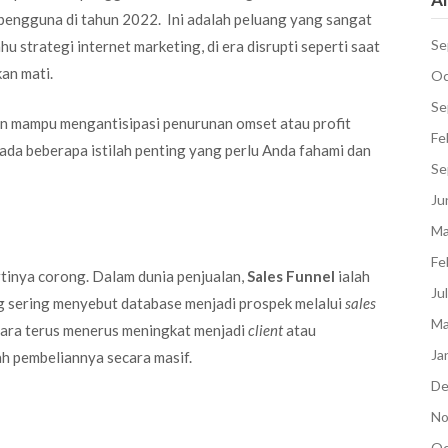
 pengguna di tahun 2022. Ini adalah peluang yang sangat
Se
u strategi internet marketing, di era disrupti seperti saat
kan mati.
Oc
Se
n mampu mengantisipasi penurunan omset atau profit
Fe
 ada beberapa istilah penting yang perlu Anda fahami dan
Se
Ju
Ma
Fe
rtinya corong. Dalam dunia penjualan,
Sales Funnel
ialah
Ju
ng sering menyebut database menjadi prospek melalui
sales
Ma
cara terus menerus meningkat menjadi
client
atau
Ja
h pembeliannya secara masif.
De
No
Oc