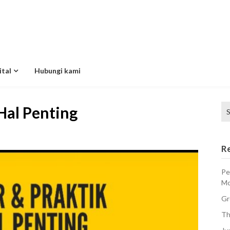
ital
Hubungi kami
Se
Hal Penting
for
R
Pe
Mo
Gr
Th