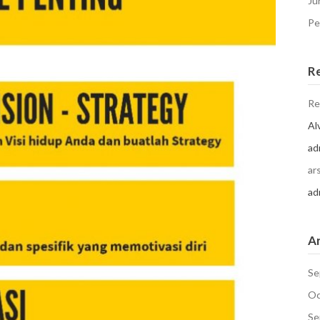
Ju
Pe
R
Re
Al
ad
ar
ad
Ar
Se
Oc
Se