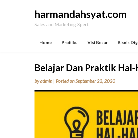
Skip
to
harmandahsyat.com
content
Sales and Marketing Xpert
Home
Profilku
Visi Besar
Bisnis Dig
Belajar Dan Praktik Hal-
by
admin
|
Posted on
September 22, 2020