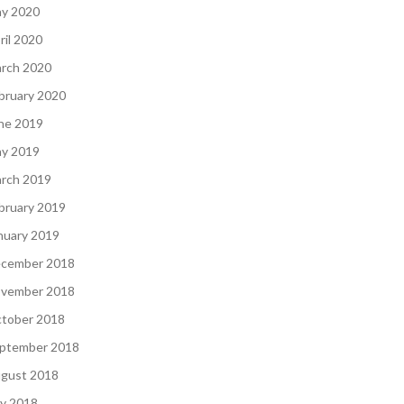
y 2020
ril 2020
rch 2020
bruary 2020
ne 2019
y 2019
rch 2019
bruary 2019
nuary 2019
cember 2018
vember 2018
tober 2018
ptember 2018
gust 2018
ly 2018