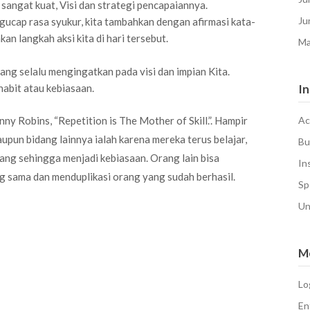
angat kuat, Visi dan strategi pencapaiannya.
Ju
gucap rasa syukur, kita tambahkan dengan afirmasi kata-
n langkah aksi kita di hari tersebut.
Ma
ang selalu mengingatkan pada visi dan impian Kita.
habit atau kebiasaan.
In
y Robins, “Repetition is The Mother of Skill.”. Hampir
Ac
aupun bidang lainnya ialah karena mereka terus belajar,
Bu
lang sehingga menjadi kebiasaan. Orang lain bisa
In
g sama dan menduplikasi orang yang sudah berhasil.
Sp
Un
M
Lo
En