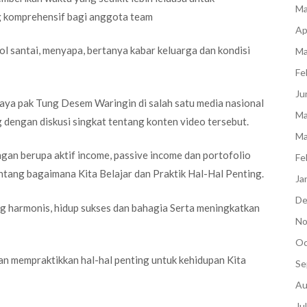
Ma
ng komprehensif bagi anggota team
Ap
ol santai, menyapa, bertanya kabar keluarga dan kondisi
Ma
Fe
Ju
aya pak Tung Desem Waringin di salah satu media nasional
Ma
 dengan diskusi singkat tentang konten video tersebut.
Ma
gan berupa aktif income, passive income dan portofolio
Fe
entang bagaimana Kita Belajar dan Praktik Hal-Hal Penting.
Ja
De
 harmonis, hidup sukses dan bahagia Serta meningkatkan
No
Oc
r dan mempraktikkan hal-hal penting untuk kehidupan Kita
Se
Au
Ju