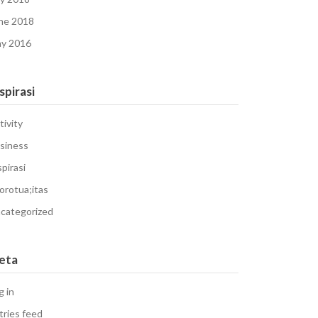
ne 2018
y 2016
spirasi
tivity
siness
spirasi
orotua;itas
categorized
eta
g in
tries feed