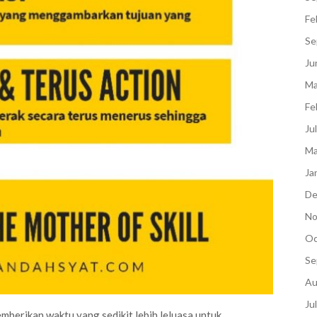
Fe
Se
Ju
Ma
Fe
Ju
Ma
Ja
De
No
Oc
Se
Au
Ju
berikan waktu yang sedikit lebih leluasa untuk