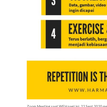
Zoom Meeting saat WFH pagi ini, 22 Sept 2020 mem