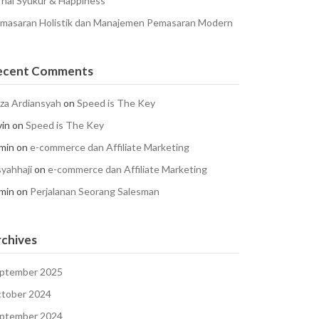
rnal Syukur & Happiness
masaran Holistik dan Manajemen Pemasaran Modern
ecent Comments
za Ardiansyah
on
Speed is The Key
vin
on
Speed is The Key
min
on
e-commerce dan Affiliate Marketing
syahhaji
on
e-commerce dan Affiliate Marketing
min
on
Perjalanan Seorang Salesman
chives
ptember 2025
tober 2024
ptember 2024