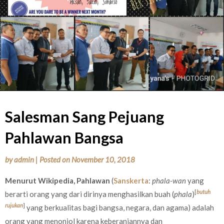
Salesman Sang Pejuang
Pahlawan Bangsa
by
admin
|
Posted on
November 10, 2018
Menurut Wikipedia, Pahlawan
(
Sanskerta
:
phala-wan
yang
[
butuh
berarti orang yang dari dirinya menghasilkan buah (
phala
)
rujukan
]
yang berkualitas bagi bangsa, negara, dan agama) adalah
orang yang menonjol karena keberaniannya dan