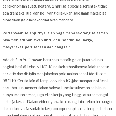
perekonomian suatu negara. 1 hari saja secara serentak tidak
ada transaksi jual dan beli yang dilakukan salesman maka bisa
dipastikan gejolak ekonomi akan mendera.
Pertanyaan selanjutnya ialah bagaimana seorang salesman
bisa menjadi pahlawan untuk diri sendiri, keluarga,
masyarakat, perusahaan dan bangsa ?
Adalah
Eko Yuli irawan
baru saja meraih gelar jauara dunia
angkat besi di kelas 61 KG. Kunci keberhasilannya ialah teratur
berlatih dan disiplin menjalankan pola makan sehat (detik.com
08/110. Cerita lain di tampilan video IG @hotmanparisofficial
baru-baru in, menceritakan bahwa kunci kesuksesan selalin ia
punya impian besar, juga etos kerja yang tinggi atau semangat
bekerja keras. Dalam videonya waktu orang lain belum terbangun
dari tidurnya, ia sudah bekerja mempersiapkan materi pembelaan
yang jumlahnya cukup banyak. Ia mengatakan bahwa, bermimpi