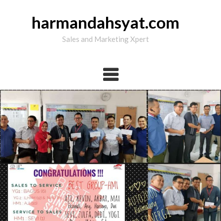
Skip
to
harmandahsyat.com
content
Sales and Marketing Xpert